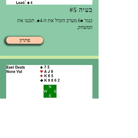
בעיה #5
כנגד ♠6 מערב הוביל את ה-4♠. תכננו את
המשחק.
פתרון