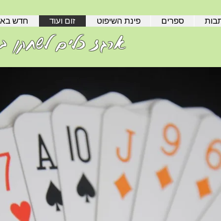
בות
ספרים
פינת השיפוט
זום ועוד
חדש בא
ארגז כלים לשחקן בר