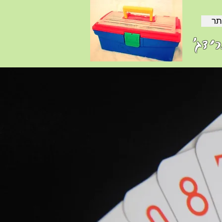
תר
ידג'