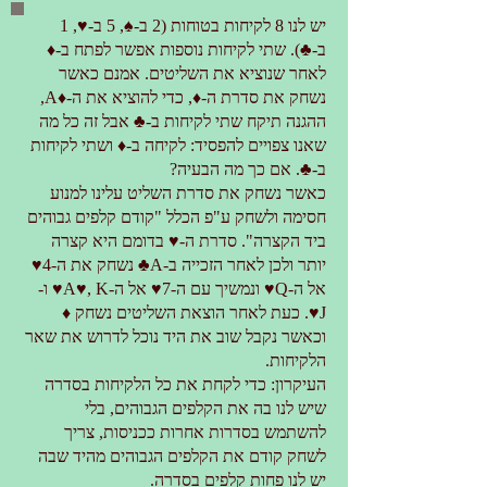
יש לנו 8 לקיחות בטוחות (2 ב-♠, 5 ב-♥, 1
ב-♣). שתי לקיחות נוספות אפשר לפתח ב-♦
לאחר שנוציא את השליטים. אמנם כאשר
נשחק את סדרת ה-♦, כדי להוציא את ה-♦A,
ההגנה תיקח שתי לקיחות ב-♣ אבל זה כל מה
שאנו צפויים להפסיד: לקיחה ב-♦ ושתי לקיחות
ב-♣. אם כך מה הבעיה?
כאשר נשחק את סדרת השליט עלינו למנוע
חסימה ולשחק ע"פ הכלל "קודם קלפים גבוהים
ביד הקצרה". סדרת ה-♥ בדומם היא קצרה
יותר ולכן לאחר הזכייה ב-A♣ נשחק את ה-4♥
אל ה-Q♥ ונמשיך עם ה-7♥ אל ה-A♥, K♥ ו-
J♥. כעת לאחר הוצאת השליטים נשחק ♦
וכאשר נקבל שוב את היד נוכל לדרוש את שאר
הלקיחות.
העיקרון: כדי לקחת את כל הלקיחות בסדרה
שיש לנו בה את הקלפים הגבוהים, בלי
להשתמש בסדרות אחרות ככניסות, צריך
לשחק קודם את הקלפים הגבוהים מהיד שבה
יש לנו פחות קלפים בסדרה.