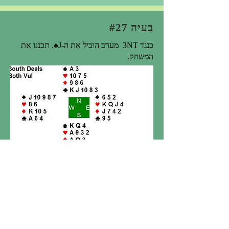
בעיה #27
כנגד 3NT מערב הוביל את ה-J♠. תכננו את
המשחק.
יש לנו 5 לקיחות בטוחות (3 ב-♠, 1 ב-♥, 1