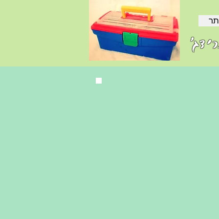
תר
ידג'