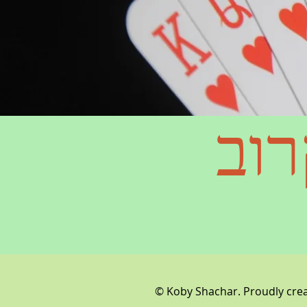
רוב
© Koby Shachar. Proudly cre