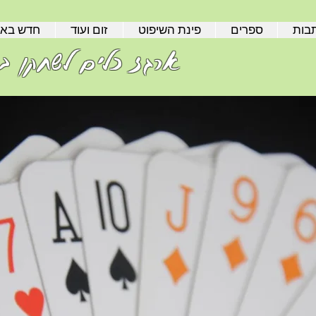
בות
ספרים
פינת השיפוט
זום ועוד
חדש בא
ארגז כלים לשחקן בר