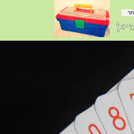
תר
ידג'