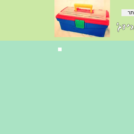
תר
ידג'